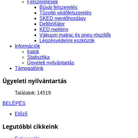
Felszerelések
Búvár felszerelés
Tűzoltó védőfelszerelés
SKED mentőhordágy
Defibrillátor
KED mellény
Vákuum matrac és pneu rögzítők
Légzésvédelmi eszközök
Információk
Iratok
Statisztika
Ügyeleti nyilvántartás
Támogatóink
Ügyeleti nyilvántartás
Találatok: 14519
BELÉPÉS
Előző
Legutóbbi cikkeink