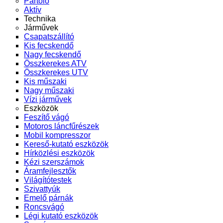
Pártoló
Aktív
Technika
Járművek
Csapatszállító
Kis fecskendő
Nagy fecskendő
Összkerekes ATV
Összkerekes UTV
Kis műszaki
Nagy műszaki
Vízi járművek
Eszközök
Feszítő vágó
Motoros láncfűrészek
Mobil kompresszor
Kereső-kutató eszközök
Hírközlési eszközök
Kézi szerszámok
Áramfejlesztők
Világítótestek
Szivattyúk
Emelő párnák
Roncsvágó
Légi kutató eszközök