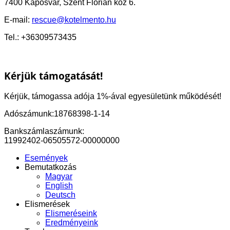
7400 Kaposvár, Szent Flórián köz 6.
E-mail:
rescue@kotelmento.hu
Tel.: +36309573435
Kérjük támogatását!
Kérjük, támogassa adója 1%-ával egyesületünk működését!
Adószámunk:18768398-1-14
Bankszámlaszámunk:
11992402-06505572-00000000
Események
Bemutatkozás
Magyar
English
Deutsch
Elismerések
Elismeréseink
Eredményeink