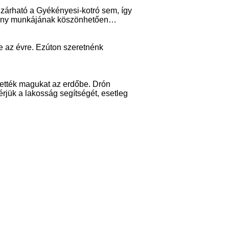
kizárható a Gyékényesi-kotró sem, így
atékony munkájának köszönhetően…
re az évre. Ezúton szeretnénk
etették magukat az erdőbe. Drón
Kérjük a lakosság segítségét, esetleg