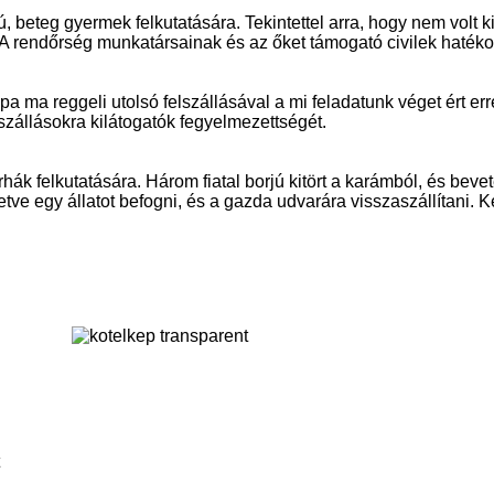
ú, beteg gyermek felkutatására. Tekintettel arra, hogy nem volt 
nak. A rendőrség munkatársainak és az őket támogató civilek h
a ma reggeli utolsó felszállásával a mi feladatunk véget ért er
szállásokra kilátogatók fegyelmezettségét.
ák felkutatására. Három fiatal borjú kitört a karámból, és bev
letve egy állatot befogni, és a gazda udvarára visszaszállítani. 