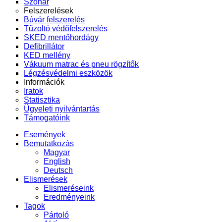
Szonár
Felszerelések
Búvár felszerelés
Tűzoltó védőfelszerelés
SKED mentőhordágy
Defibrillátor
KED mellény
Vákuum matrac és pneu rögzítők
Légzésvédelmi eszközök
Információk
Iratok
Statisztika
Ügyeleti nyilvántartás
Támogatóink
Események
Bemutatkozás
Magyar
English
Deutsch
Elismerések
Elismeréseink
Eredményeink
Tagok
Pártoló