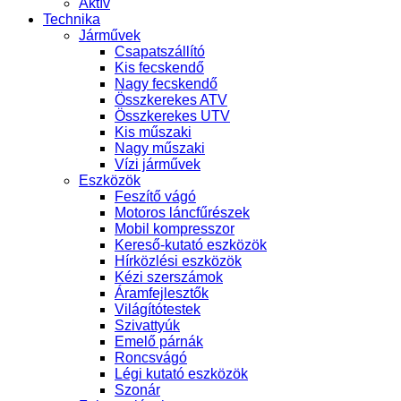
Aktív
Technika
Járművek
Csapatszállító
Kis fecskendő
Nagy fecskendő
Összkerekes ATV
Összkerekes UTV
Kis műszaki
Nagy műszaki
Vízi járművek
Eszközök
Feszítő vágó
Motoros láncfűrészek
Mobil kompresszor
Kereső-kutató eszközök
Hírközlési eszközök
Kézi szerszámok
Áramfejlesztők
Világítótestek
Szivattyúk
Emelő párnák
Roncsvágó
Légi kutató eszközök
Szonár