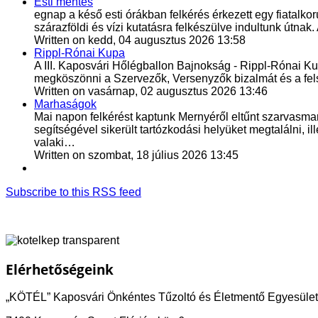
Esti mentés
egnap a késő esti órákban felkérés érkezett egy fiatalkor
szárazföldi és vízi kutatásra felkészülve indultunk út
Written on kedd, 04 augusztus 2026 13:58
Rippl-Rónai Kupa
A III. Kaposvári Hőlégballon Bajnokság - Rippl-Rónai Kup
megköszönni a Szervezők, Versenyzők bizalmát és a fel
Written on vasárnap, 02 augusztus 2026 13:46
Marhaságok
Mai napon felkérést kaptunk Mernyéről eltűnt szarvasmarh
segítségével sikerült tartózkodási helyüket megtalálni, il
valaki…
Written on szombat, 18 július 2026 13:45
Subscribe to this RSS feed
Elérhetőségeink
„KÖTÉL” Kaposvári Önkéntes Tűzoltó és Életmentő Egyesület