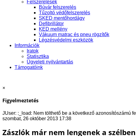
Felszerelések
Búvár felszerelés
Tűzoltó védőfelszerelés
SKED mentőhordágy
Defibrillátor
KED mellény
Vákuum matrac és pneu rögzítők
Légzésvédelmi eszközök
Információk
Iratok
Statisztika
Ügyeleti nyilvántartás
Támogatóink
×
Figyelmeztetés
JUser: :_load: Nem tölthető be a következő azonosítószámú fe
szombat, 26 október 2013 17:38
Zászlók már nem lengenek a szélben