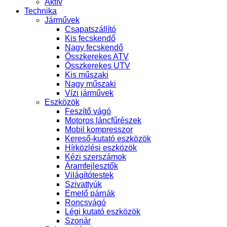
Aktív
Technika
Járművek
Csapatszállító
Kis fecskendő
Nagy fecskendő
Összkerekes ATV
Összkerekes UTV
Kis műszaki
Nagy műszaki
Vízi járművek
Eszközök
Feszítő vágó
Motoros láncfűrészek
Mobil kompresszor
Kereső-kutató eszközök
Hírközlési eszközök
Kézi szerszámok
Áramfejlesztők
Világítótestek
Szivattyúk
Emelő párnák
Roncsvágó
Légi kutató eszközök
Szonár