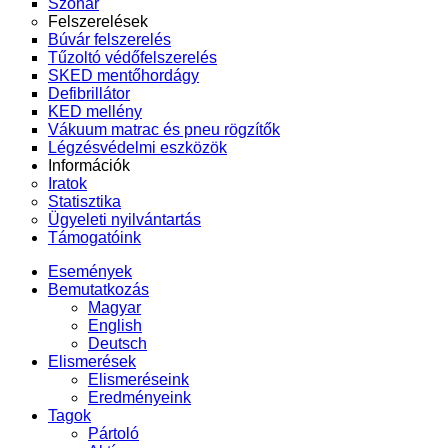
Szonár
Felszerelések
Búvár felszerelés
Tűzoltó védőfelszerelés
SKED mentőhordágy
Defibrillátor
KED mellény
Vákuum matrac és pneu rögzítők
Légzésvédelmi eszközök
Információk
Iratok
Statisztika
Ügyeleti nyilvántartás
Támogatóink
Események
Bemutatkozás
Magyar
English
Deutsch
Elismerések
Elismeréseink
Eredményeink
Tagok
Pártoló