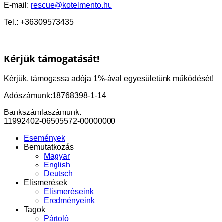
E-mail:
rescue@kotelmento.hu
Tel.: +36309573435
Kérjük támogatását!
Kérjük, támogassa adója 1%-ával egyesületünk működését!
Adószámunk:18768398-1-14
Bankszámlaszámunk:
11992402-06505572-00000000
Események
Bemutatkozás
Magyar
English
Deutsch
Elismerések
Elismeréseink
Eredményeink
Tagok
Pártoló