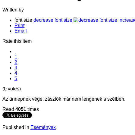
Written by
font size
decrease font size
increas
Print
Email
Rate this item
1
2
3
4
5
(0 votes)
Az ünnepnek vége, zászlók már nem lengenek a szélben.
Read
4051
times
Published in
Események