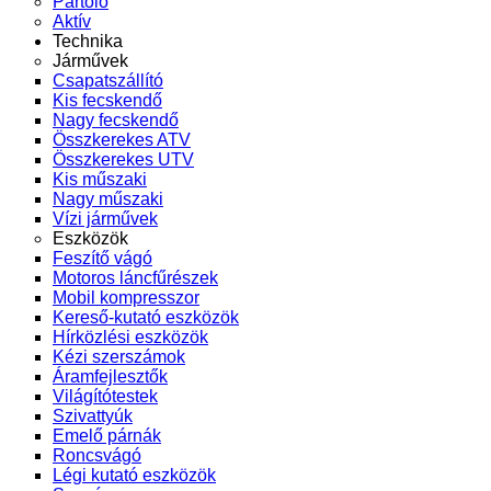
Pártoló
Aktív
Technika
Járművek
Csapatszállító
Kis fecskendő
Nagy fecskendő
Összkerekes ATV
Összkerekes UTV
Kis műszaki
Nagy műszaki
Vízi járművek
Eszközök
Feszítő vágó
Motoros láncfűrészek
Mobil kompresszor
Kereső-kutató eszközök
Hírközlési eszközök
Kézi szerszámok
Áramfejlesztők
Világítótestek
Szivattyúk
Emelő párnák
Roncsvágó
Légi kutató eszközök