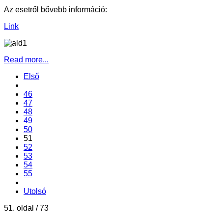
Az esetről bővebb információ:
Link
Read more...
Első
46
47
48
49
50
51
52
53
54
55
Utolsó
51. oldal / 73