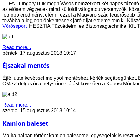
" TFA-Hungary Bük meghívásos nemzetközi két napos tűzoltó v
az e
lőttem végzettek mind külföldi válogatott versenyzők, köz
legjobb eredményt elérni, ezzel a Magyarország legerősebb tűz
továbbá a legjobb önkéntesnek járó díjat érdemeltem ki. Kö
Vörössport
, HESZTIA Tűzvédelmi és Biztonságtechnikai Kft. 
Read more...
péntek, 17 augusztus 2018 10:17
Éjszakai mentés
Éjfél után kevéssel mélyből mentéshez kérték segítségünket. Eg
OMSZ dolgozói a helyszíni ellátást követően a Kaposi Mór kórh
Read more...
szerda, 15 augusztus 2018 10:14
Kamion baleset
Ma hajnalban történt kamion balesetnél egységeink is részt v