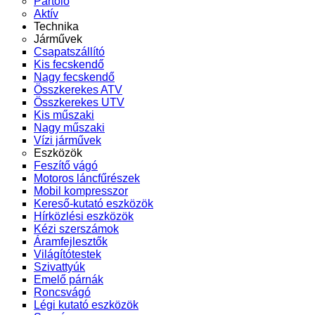
Pártoló
Aktív
Technika
Járművek
Csapatszállító
Kis fecskendő
Nagy fecskendő
Összkerekes ATV
Összkerekes UTV
Kis műszaki
Nagy műszaki
Vízi járművek
Eszközök
Feszítő vágó
Motoros láncfűrészek
Mobil kompresszor
Kereső-kutató eszközök
Hírközlési eszközök
Kézi szerszámok
Áramfejlesztők
Világítótestek
Szivattyúk
Emelő párnák
Roncsvágó
Légi kutató eszközök