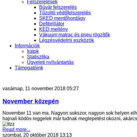
Felszerelések
Búvár felszerelés
Tűzoltó védőfelszerelés
SKED mentőhordágy
Defibrillátor
KED mellény
Vákuum matrac és pneu rögzítők
Légzésvédelmi eszközök
Információk
Iratok
Statisztika
Ügyeleti nyilvántartás
Támogatóink
vasárnap, 11 november 2018 05:27
November közepén
November 11 van ma. Nagyon sokszor, nagyon sok helyen elhangz
hajnali ködös reggelek már tudnak meglepetést okozni, akárc
Read more...
szombat, 20 október 2018 13:13