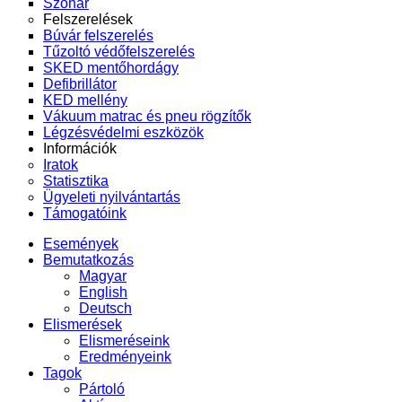
Szonár
Felszerelések
Búvár felszerelés
Tűzoltó védőfelszerelés
SKED mentőhordágy
Defibrillátor
KED mellény
Vákuum matrac és pneu rögzítők
Légzésvédelmi eszközök
Információk
Iratok
Statisztika
Ügyeleti nyilvántartás
Támogatóink
Események
Bemutatkozás
Magyar
English
Deutsch
Elismerések
Elismeréseink
Eredményeink
Tagok
Pártoló