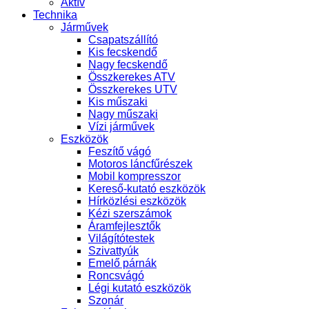
Aktív
Technika
Járművek
Csapatszállító
Kis fecskendő
Nagy fecskendő
Összkerekes ATV
Összkerekes UTV
Kis műszaki
Nagy műszaki
Vízi járművek
Eszközök
Feszítő vágó
Motoros láncfűrészek
Mobil kompresszor
Kereső-kutató eszközök
Hírközlési eszközök
Kézi szerszámok
Áramfejlesztők
Világítótestek
Szivattyúk
Emelő párnák
Roncsvágó
Légi kutató eszközök
Szonár