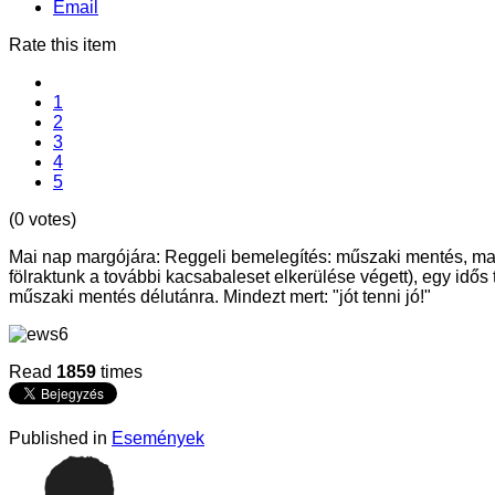
Email
Rate this item
1
2
3
4
5
(0 votes)
Mai nap margójára: Reggeli bemelegítés: műszaki mentés, maj
fölraktunk a további kacsabaleset elkerülése végett), egy idős
műszaki mentés délutánra. Mindezt mert: "jót tenni jó!"
Read
1859
times
Published in
Események