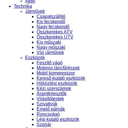
Aktív
Technika
Járművek
Csapatszállító
Kis fecskendő
Nagy fecskendő
Összkerekes ATV
Összkerekes UTV
Kis műszaki
Nagy műszaki
Vízi járművek
Eszközök
Feszítő vágó
Motoros láncfűrészek
Mobil kompresszor
Kereső-kutató eszközök
Hírközlési eszközök
Kézi szerszámok
Áramfejlesztők
Világítótestek
Szivattyúk
Emelő párnák
Roncsvágó
Légi kutató eszközök
Szonár