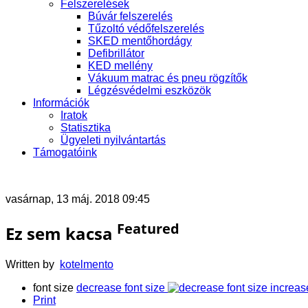
Felszerelések
Búvár felszerelés
Tűzoltó védőfelszerelés
SKED mentőhordágy
Defibrillátor
KED mellény
Vákuum matrac és pneu rögzítők
Légzésvédelmi eszközök
Információk
Iratok
Statisztika
Ügyeleti nyilvántartás
Támogatóink
vasárnap, 13 máj. 2018 09:45
Featured
Ez sem kacsa
Written by
kotelmento
font size
decrease font size
increas
Print