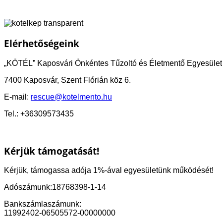
Elérhetőségeink
„KÖTÉL” Kaposvári Önkéntes Tűzoltó és Életmentő Egyesület
7400 Kaposvár, Szent Flórián köz 6.
E-mail:
rescue@kotelmento.hu
Tel.: +36309573435
Kérjük támogatását!
Kérjük, támogassa adója 1%-ával egyesületünk működését!
Adószámunk:18768398-1-14
Bankszámlaszámunk:
11992402-06505572-00000000