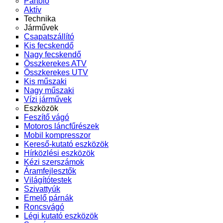
Pártoló
Aktív
Technika
Járművek
Csapatszállító
Kis fecskendő
Nagy fecskendő
Összkerekes ATV
Összkerekes UTV
Kis műszaki
Nagy műszaki
Vízi járművek
Eszközök
Feszítő vágó
Motoros láncfűrészek
Mobil kompresszor
Kereső-kutató eszközök
Hírközlési eszközök
Kézi szerszámok
Áramfejlesztők
Világítótestek
Szivattyúk
Emelő párnák
Roncsvágó
Légi kutató eszközök