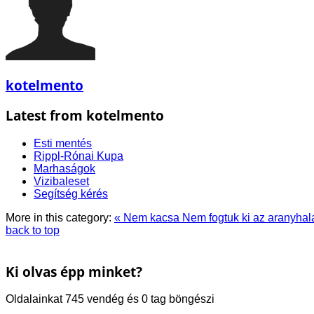
kotelmento
Latest from kotelmento
Esti mentés
Rippl-Rónai Kupa
Marhaságok
Vizibaleset
Segítség kérés
More in this category:
« Nem kacsa
Nem fogtuk ki az aranyhal
back to top
Ki olvas épp minket?
Oldalainkat 745 vendég és 0 tag böngészi