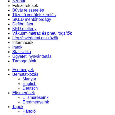
Szonár
Felszerelések
Búvár felszerelés
Tűzoltó védőfelszerelés
SKED mentőhordágy
Defibrillátor
KED mellény
Vákuum matrac és pneu rögzítők
Légzésvédelmi eszközök
Információk
Iratok
Statisztika
Ügyeleti nyilvántartás
Támogatóink
Események
Bemutatkozás
Magyar
English
Deutsch
Elismerések
Elismeréseink
Eredményeink
Tagok
Pártoló