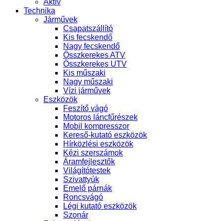
Aktív
Technika
Járművek
Csapatszállító
Kis fecskendő
Nagy fecskendő
Összkerekes ATV
Összkerekes UTV
Kis műszaki
Nagy műszaki
Vízi járművek
Eszközök
Feszítő vágó
Motoros láncfűrészek
Mobil kompresszor
Kereső-kutató eszközök
Hírközlési eszközök
Kézi szerszámok
Áramfejlesztők
Világítótestek
Szivattyúk
Emelő párnák
Roncsvágó
Légi kutató eszközök
Szonár