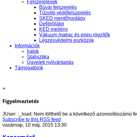
Felszerelések
Búvár felszerelés
Tűzoltó védőfelszerelés
SKED mentőhordágy
Defibrillátor
KED mellény
Vákuum matrac és pneu rögzítők
Légzésvédelmi eszközök
Információk
Iratok
Statisztika
Ügyeleti nyilvántartás
Támogatóink
×
Figyelmeztetés
JUser: :_load: Nem tölthető be a következő azonosítószámú fe
Subscribe to this RSS feed
vasárnap, 10 máj. 2015 13:30