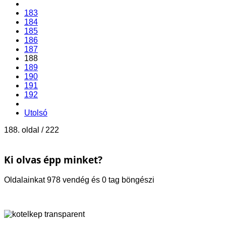
183
184
185
186
187
188
189
190
191
192
Utolsó
188. oldal / 222
Ki olvas épp minket?
Oldalainkat 978 vendég és 0 tag böngészi