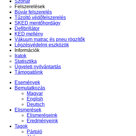
Szonár
Felszerelések
Búvár felszerelés
Tűzoltó védőfelszerelés
SKED mentőhordágy
Defibrillátor
KED mellény
Vákuum matrac és pneu rögzítők
Légzésvédelmi eszközök
Információk
Iratok
Statisztika
Ügyeleti nyilvántartás
Támogatóink
Események
Bemutatkozás
Magyar
English
Deutsch
Elismerések
Elismeréseink
Eredményeink
Tagok
Pártoló