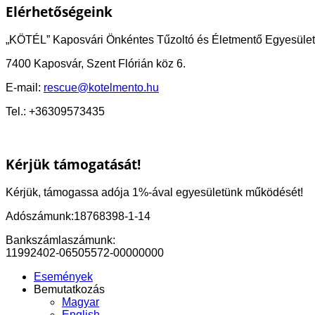
Elérhetőségeink
„KÖTÉL” Kaposvári Önkéntes Tűzoltó és Életmentő Egyesület
7400 Kaposvár, Szent Flórián köz 6.
E-mail:
rescue@kotelmento.hu
Tel.: +36309573435
Kérjük támogatását!
Kérjük, támogassa adója 1%-ával egyesületünk működését!
Adószámunk:18768398-1-14
Bankszámlaszámunk:
11992402-06505572-00000000
Események
Bemutatkozás
Magyar
English