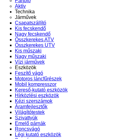
Pártoló
Aktív
Technika
Járművek
Csapatszállító
Kis fecskendő
Nagy fecskendő
Összkerekes ATV
Összkerekes UTV
Kis műszaki
Nagy műszaki
Vízi járművek
Eszközök
Feszítő vágó
Motoros láncfűrészek
Mobil kompresszor
Kereső-kutató eszközök
Hírközlési eszközök
Kézi szerszámok
Áramfejlesztők
Világítótestek
Szivattyúk
Emelő párnák
Roncsvágó
Légi kutató eszközök