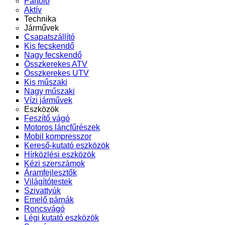
Pártoló
Aktív
Technika
Járművek
Csapatszállító
Kis fecskendő
Nagy fecskendő
Összkerekes ATV
Összkerekes UTV
Kis műszaki
Nagy műszaki
Vízi járművek
Eszközök
Feszítő vágó
Motoros láncfűrészek
Mobil kompresszor
Kereső-kutató eszközök
Hírközlési eszközök
Kézi szerszámok
Áramfejlesztők
Világítótestek
Szivattyúk
Emelő párnák
Roncsvágó
Légi kutató eszközök