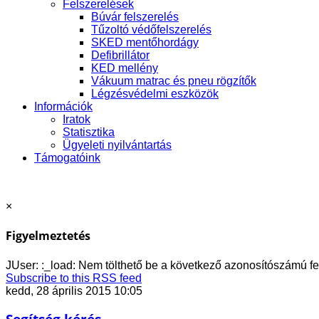
Felszerelések
Búvár felszerelés
Tűzoltó védőfelszerelés
SKED mentőhordágy
Defibrillátor
KED mellény
Vákuum matrac és pneu rögzítők
Légzésvédelmi eszközök
Információk
Iratok
Statisztika
Ügyeleti nyilvántartás
Támogatóink
×
Figyelmeztetés
JUser: :_load: Nem tölthető be a következő azonosítószámú fe
Subscribe to this RSS feed
kedd, 28 április 2015 10:05