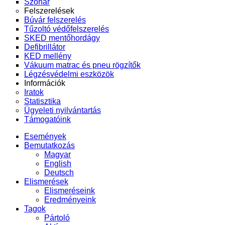
Szonár
Felszerelések
Búvár felszerelés
Tűzoltó védőfelszerelés
SKED mentőhordágy
Defibrillátor
KED mellény
Vákuum matrac és pneu rögzítők
Légzésvédelmi eszközök
Információk
Iratok
Statisztika
Ügyeleti nyilvántartás
Támogatóink
Események
Bemutatkozás
Magyar
English
Deutsch
Elismerések
Elismeréseink
Eredményeink
Tagok
Pártoló