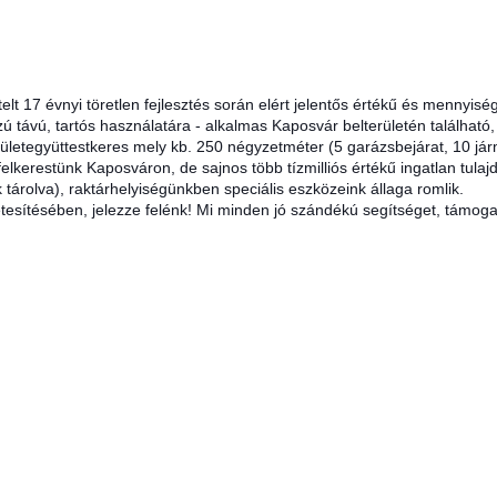
t 17 évnyi töretlen fejlesztés során elért jelentős értékű és mennyisé
ávú, tartós használatára - alkalmas Kaposvár belterületén található, 
ületegyüttest
keres mely kb. 250 négyzetméter (5 garázsbejárat, 10 jár
 felkerestünk Kaposváron, de sajnos több tízmilliós értékű ingatlan tu
tárolva), raktárhelyiségünkben speciális eszközeink állaga romlik.
étesítésében, jelezze felénk! Mi minden jó szándékú segítséget, támogat