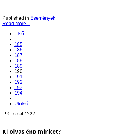
Published in
Események
Read more...
Első
185
186
187
188
189
190
191
192
193
194
Utolsó
190. oldal / 222
Ki olvas épp minket?