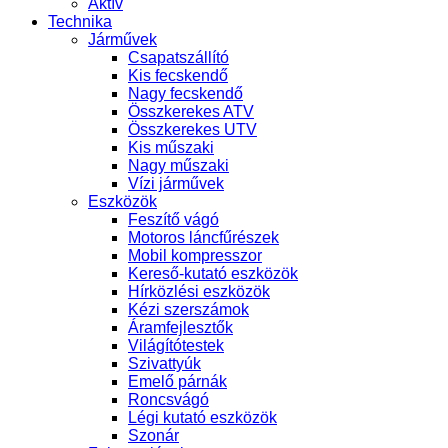
Aktív
Technika
Járművek
Csapatszállító
Kis fecskendő
Nagy fecskendő
Összkerekes ATV
Összkerekes UTV
Kis műszaki
Nagy műszaki
Vízi járművek
Eszközök
Feszítő vágó
Motoros láncfűrészek
Mobil kompresszor
Kereső-kutató eszközök
Hírközlési eszközök
Kézi szerszámok
Áramfejlesztők
Világítótestek
Szivattyúk
Emelő párnák
Roncsvágó
Légi kutató eszközök
Szonár