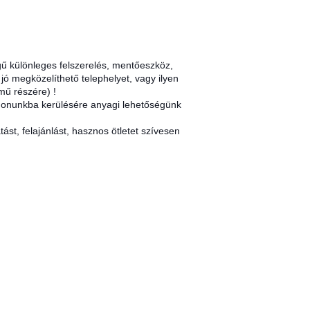
gű különleges felszerelés, mentőeszköz,
jó megközelíthető telephelyet, vagy ilyen
mű részére) !
lajdonunkba kerülésére anyagi lehetőségünk
ást, felajánlást, hasznos ötletet szívesen