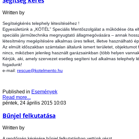
Segítség kérés
Written by
Segítségkérés telephely létesítéséhez !
Egyesületünk a „KÖTÉL” Speciális Mentőszolgálat a működése óta eltel
speciális járműtechnika megnyugtató állagmegóvására – annak hosszú t
létesítmény megépítésére alkalmas üres telket, illetve használható ép
Az elmúlt időszakban számtalan általunk ismert területet, objektumot
nincs, miközben jelenleg használt garázsainkban (több helyen vannak 
Kérjük, aki, amely szervezet esetleg segíteni tud alkalmas telephely l
fogadunk!
e-mail:
rescue@kotelmento.hu
Published in
Események
Read more...
péntek, 24 április 2015 10:03
Bűnjel felkutatása
Written by
A rendőrség kérésére bűnjel felkutatásban vettünk részt.